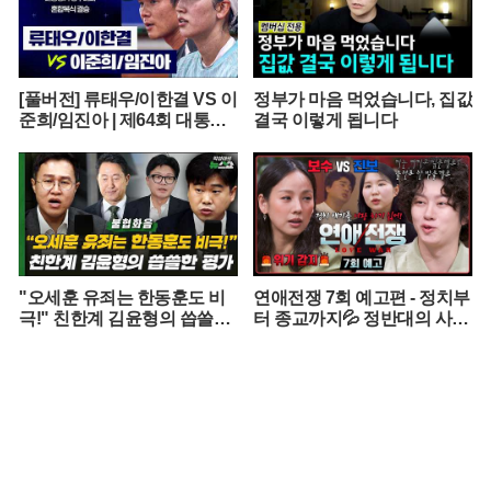
[풀버전] 류태우/이한결 VS 이
정부가 마음 먹었습니다, 집값
준희/임진아 | 제64회 대통령
결국 이렇게 됩니다
기 종합정구대회 혼합복식 결
승 (26.07.22 방송)
"오세훈 유죄는 한동훈도 비
연애전쟁 7회 예고편 - 정치부
극!" 친한계 김윤형의 씁쓸한
터 종교까지💦 정반대의 사상
평가
을 가진 커플