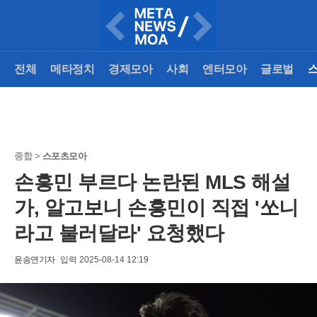
전체
메타정치
경제모아
사회
엔터모아
글로벌
종합 >
스포츠모아
손흥민 부르다 논란된 MLS 해설
가, 알고보니 손흥민이 직접 '쏘니
라고 불러달라' 요청했다
윤송연기자
입력 2025-08-14 12:19