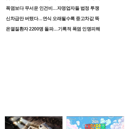
폭염보다 무서운 인건비…자영업자들 법정 투쟁
신차급만 버텼다…연식 오래될수록 중고차값 뚝
온열질환자 2200명 돌파…기록적 폭염 인명피해