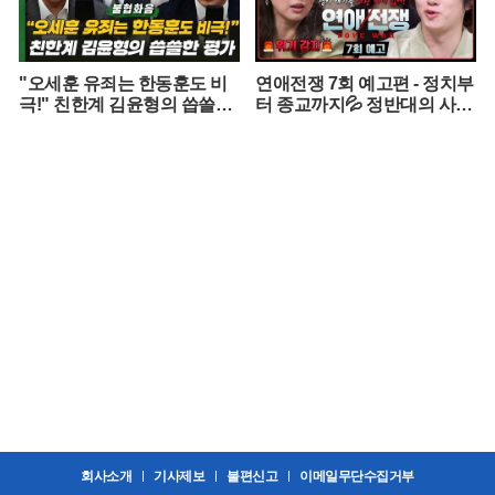
"오세훈 유죄는 한동훈도 비
연애전쟁 7회 예고편 - 정치부
극!" 친한계 김윤형의 씁쓸한
터 종교까지💦 정반대의 사상
평가
을 가진 커플
회사소개
기사제보
불편신고
이메일무단수집거부