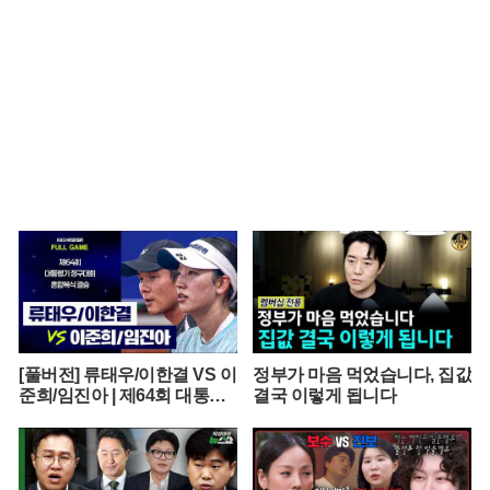
[풀버전] 류태우/이한결 VS 이
정부가 마음 먹었습니다, 집값
준희/임진아 | 제64회 대통령
결국 이렇게 됩니다
기 종합정구대회 혼합복식 결
승 (26.07.22 방송)