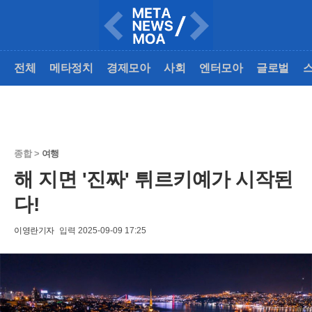
전체
메타정치
경제모아
사회
엔터모아
글로벌
종합 >
여행
해 지면 '진짜' 튀르키예가 시작된
다!
이영란기자
입력 2025-09-09 17:25