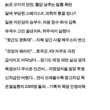
늙은 오이의 반전, 혈압 낮추는 칼륨 폭탄
달에 부딪힌 스페이스X, 과학적 통찰 얻나?
일본 자민당의 승부수, 의원 정수 45석 감축
유격수 고민 끝낸 KIA, 하주석이 살렸다
"뒷간도 문화재"…지혜 담긴 사찰 해우소의 변신
"전장의 페라리"…호주군, K9 자주포 극찬
급식비도 바닥났다…경기도 재정 파탄 실상 공개
폭염보다 무서운 인건비…자영업자들 법정 투쟁
신차급만 버텼다…연식 오래될수록 중고차값 뚝
온열질환자 2200명 돌파…기록적 폭염 인명피해