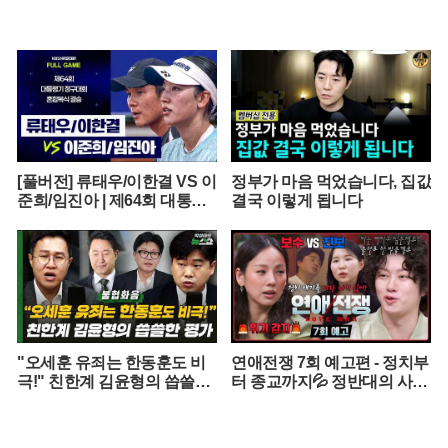
[풀버전] 류태우/이한결 VS 이
정부가 마음 먹었습니다, 집값
준희/임진아 | 제64회 대통령
결국 이렇게 됩니다
기 종합정구대회 혼합복식 결
승 (26.07.22 방송)
"오세훈 유죄는 한동훈도 비
연애전쟁 7회 예고편 - 정치부
극!" 친한계 김윤형의 씁쓸한
터 종교까지💦 정반대의 사상
평가
을 가진 커플