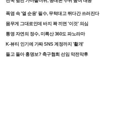
전국 덮친 가마솥더위, 중대본 수위 높여 대응
폭염 속 '열 순응' 필수, 무턱대고 뛰다간 쓰러진다
몸무게 그대로인데 바지 꽉 끼면 '이것' 의심
통영 자연의 정수, 미륵산 360도 파노라마
K-뷰티 인기에 가짜 SNS 계정까지 '활개'
돌고 돌아 홍명보? 축구협회 선임 막전막후