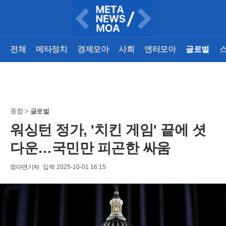
전체
메타정치
경제모아
사회
엔터모아
글로벌
종합 >
글로벌
워싱턴 정가, '치킨 게임' 끝에 셧
다운…국민만 피곤한 싸움
정다연기자
입력 2025-10-01 16:15