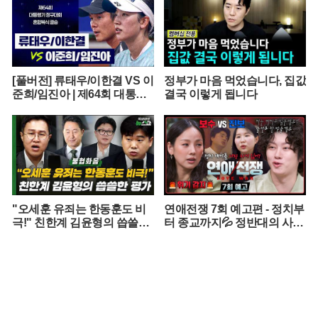
[풀버전] 류태우/이한결 VS 이
정부가 마음 먹었습니다, 집값
준희/임진아 | 제64회 대통령
결국 이렇게 됩니다
기 종합정구대회 혼합복식 결
승 (26.07.22 방송)
"오세훈 유죄는 한동훈도 비
연애전쟁 7회 예고편 - 정치부
극!" 친한계 김윤형의 씁쓸한
터 종교까지💦 정반대의 사상
평가
을 가진 커플