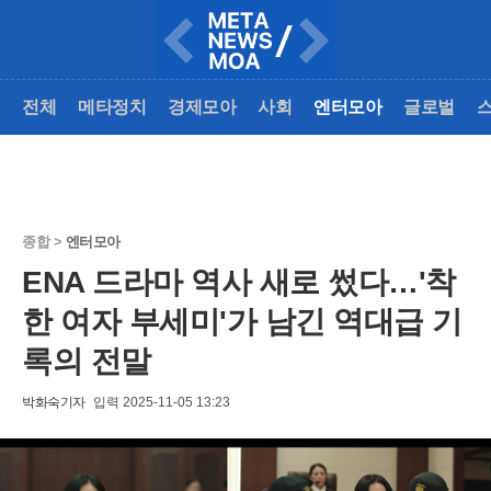
전체
메타정치
경제모아
사회
엔터모아
글로벌
종합 >
엔터모아
ENA 드라마 역사 새로 썼다…'착
한 여자 부세미'가 남긴 역대급 기
록의 전말
박화숙기자
입력 2025-11-05 13:23