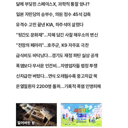
달에 부딪힌 스페이스X, 과학적 통찰 얻나?
일본 자민당의 승부수, 의원 정수 45석 감축
유격수 고민 끝낸 KIA, 하주석이 살렸다
"뒷간도 문화재"…지혜 담긴 사찰 해우소의 변신
"전장의 페라리"…호주군, K9 자주포 극찬
급식비도 바닥났다…경기도 재정 파탄 실상 공개
폭염보다 무서운 인건비…자영업자들 법정 투쟁
신차급만 버텼다…연식 오래될수록 중고차값 뚝
온열질환자 2200명 돌파…기록적 폭염 인명피해