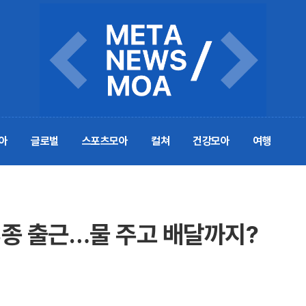
아
글로벌
스포츠모아
컬쳐
건강모아
여행
3종 출근…물 주고 배달까지?