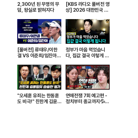
2,300년 된 무명의 무
[KBS 라디오 풀버전 영
덤, 왕실로 밝혀지다
상] 2026 대한민국 1
교시 “정말 좋아해!”ㅣ
KBS 260420 방송
[풀버전] 류태우/이한
정부가 마음 먹었습니
결 VS 이준희/임진아 |
다, 집값 결국 이렇게 됩
제64회 대통령기 종합
니다
정구대회 혼합복식 결승
(26.07.22 방송)
"오세훈 유죄는 한동훈
연애전쟁 7회 예고편 -
도 비극!" 친한계 김윤형
정치부터 종교까지💦
의 씁쓸한 평가
정반대의 사상을 가진
커플