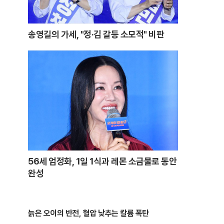
송영길의 가세, "정·김 갈등 소모적" 비판
56세 엄정화, 1일 1식과 레몬 소금물로 동안
완성
늙은 오이의 반전, 혈압 낮추는 칼륨 폭탄