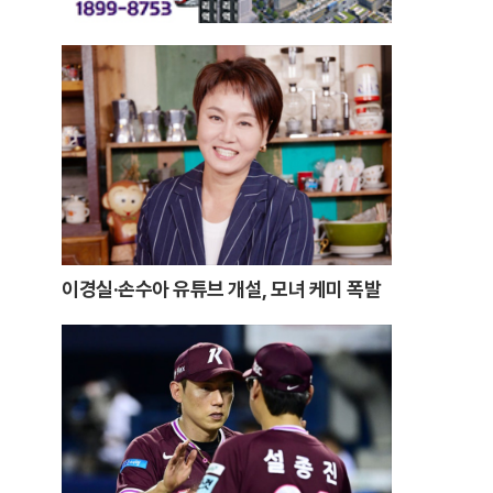
이경실·손수아 유튜브 개설, 모녀 케미 폭발