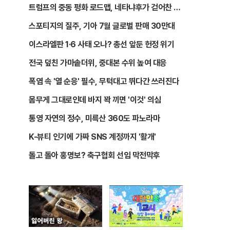
트럼프의 중동 평화 로드맵, 네타냐후가 걷어찬 이
유
스포티지의 질주, 기아 7월 글로벌 판매 30만대
이스라엘판 1·6 사태 오나? 총선 앞둔 헌정 위기
전국 덮친 가마솥더위, 중대본 수위 높여 대응
폭염 속 '열 순응' 필수, 무턱대고 뛰다간 쓰러진다
몸무게 그대로인데 바지 꽉 끼면 '이것' 의심
통영 자연의 정수, 미륵산 360도 파노라마
K-뷰티 인기에 가짜 SNS 계정까지 '활개'
돌고 돌아 홍명보? 축구협회 선임 막전막후