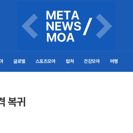
아
글로벌
스포츠모아
컬쳐
건강모아
여행
격 복귀