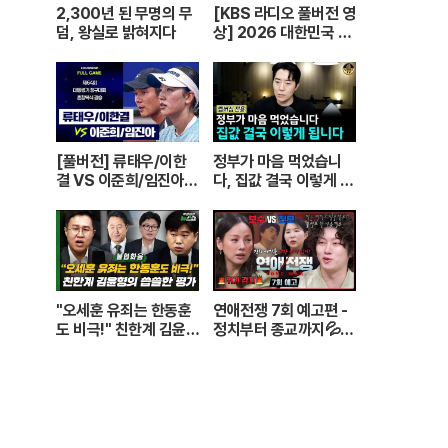
2,300년 된 무명의 무
[KBS 라디오 풀버전 영
덤, 왕실로 밝혀지다
상] 2026 대한민국 1
교시 “정말 좋아해!”ㅣ
KBS 260420 방송
[풀버전] 류태우/이한
정부가 마음 먹었습니
결 VS 이준희/임진아 |
다, 집값 결국 이렇게 됩
제64회 대통령기 종합
니다
정구대회 혼합복식 결승
(26.07.22 방송)
"오세훈 유죄는 한동훈
연애전쟁 7회 예고편 -
도 비극!" 친한계 김윤형
정치부터 종교까지💦
의 씁쓸한 평가
정반대의 사상을 가진
커플