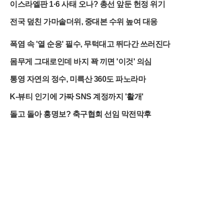
이스라엘판 1·6 사태 오나? 총선 앞둔 헌정 위기
전국 덮친 가마솥더위, 중대본 수위 높여 대응
폭염 속 '열 순응' 필수, 무턱대고 뛰다간 쓰러진다
몸무게 그대로인데 바지 꽉 끼면 '이것' 의심
통영 자연의 정수, 미륵산 360도 파노라마
K-뷰티 인기에 가짜 SNS 계정까지 '활개'
돌고 돌아 홍명보? 축구협회 선임 막전막후