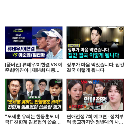
[풀버전] 류태우/이한결 VS 이
정부가 마음 먹었습니다, 집값
준희/임진아 | 제64회 대통령
결국 이렇게 됩니다
기 종합정구대회 혼합복식 결
승 (26.07.22 방송)
"오세훈 유죄는 한동훈도 비
연애전쟁 7회 예고편 - 정치부
극!" 친한계 김윤형의 씁쓸한
터 종교까지💦 정반대의 사상
평가
을 가진 커플