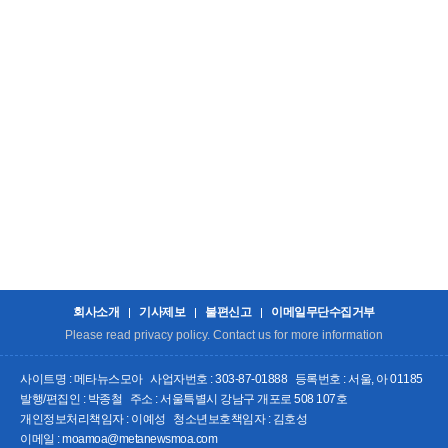
회사소개
기사제보
불편신고
이메일무단수집거부
Please read privacy policy. Contact us for more information
사이트명 : 메타뉴스모아
사업자번호 : 303-87-01888
등록번호 : 서울, 아 01185
발행/편집인 : 박종철
주소 : 서울특별시 강남구 개포로 508 107호
개인정보처리책임자 : 이예성
청소년보호책임자 : 김호성
이메일 : moamoa@metanewsmoa.com