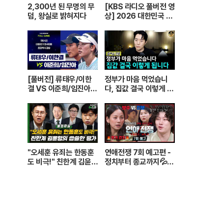
2,300년 된 무명의 무
[KBS 라디오 풀버전 영
덤, 왕실로 밝혀지다
상] 2026 대한민국 1
교시 “정말 좋아해!”ㅣ
KBS 260420 방송
[풀버전] 류태우/이한
정부가 마음 먹었습니
결 VS 이준희/임진아 |
다, 집값 결국 이렇게 됩
제64회 대통령기 종합
니다
정구대회 혼합복식 결승
(26.07.22 방송)
"오세훈 유죄는 한동훈
연애전쟁 7회 예고편 -
도 비극!" 친한계 김윤형
정치부터 종교까지💦
의 씁쓸한 평가
정반대의 사상을 가진
커플