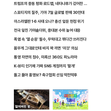
트럼프의 중동 평화 로드맵, 네타냐후가 걷어찬 이
유
스포티지의 질주, 기아 7월 글로벌 판매 30만대
이스라엘판 1·6 사태 오나? 총선 앞둔 헌정 위기
전국 덮친 가마솥더위, 중대본 수위 높여 대응
폭염 속 '열 순응' 필수, 무턱대고 뛰다간 쓰러진다
몸무게 그대로인데 바지 꽉 끼면 '이것' 의심
통영 자연의 정수, 미륵산 360도 파노라마
K-뷰티 인기에 가짜 SNS 계정까지 '활개'
돌고 돌아 홍명보? 축구협회 선임 막전막후