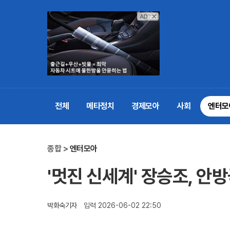
전체
메타정치
경제모아
사회
엔터모
종합 >
엔터모아
'멋진 신세계' 장승조, 안
박화숙기자
입력 2026-06-02 22:50