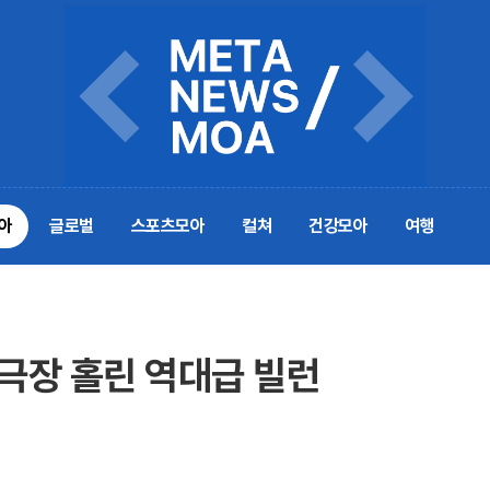
아
글로벌
스포츠모아
컬쳐
건강모아
여행
방극장 홀린 역대급 빌런